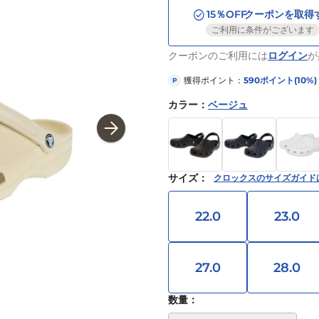
15
％OFF
クーポンを取得
ご利用に条件がございます
クーポンのご利用には
ログイン
が
獲得ポイント：
590
ポイント
(10%)
P
カラー
：
ベージュ
サイズ
：
クロックスのサイズガイド
22.0
23.0
27.0
28.0
数量：