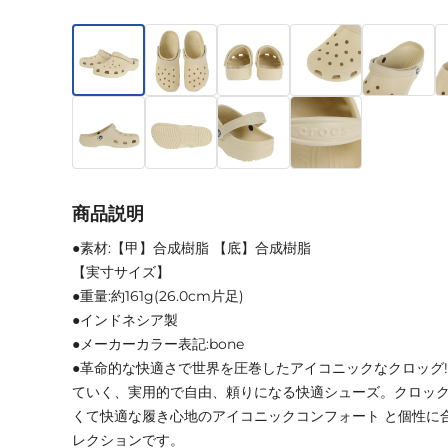
商品説明
●素材:【甲】合成樹脂 【底】合成樹脂
【実寸サイズ】
●重量:約161g(26.0cm片足)
●インドネシア製
●メーカーカラー表記:bone
●革命的な快適さで世界を圧巻したアイコニックなクロッグ
ていく、実用的で自由、頼りになる快適シューズ。クロック
くて快適な履き心地のアイコニックコンフォート と個性に
レクションです。