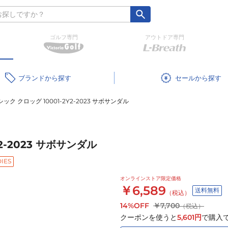
ゴルフ専門
アウトドア専門
ブランド
セール
ック クロッグ 10001-2Y2-2023 サボサンダル
2-2023 サボサンダル
IES
オンラインストア限定価格
￥6,589
送料無料
（税込）
14%OFF
￥7,700
（税込）
クーポンを使うと
5,601
円
で購入