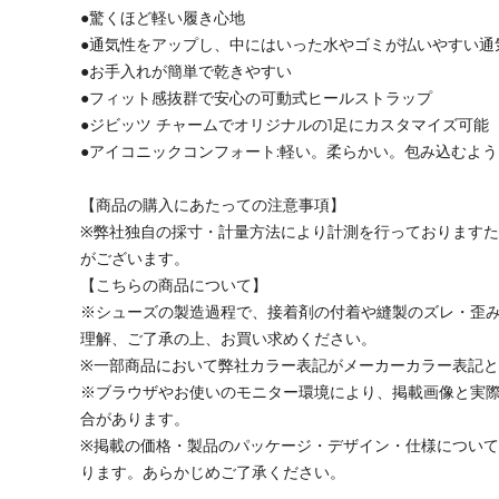
●驚くほど軽い履き心地
●通気性をアップし、中にはいった水やゴミが払いやすい通
●お手入れが簡単で乾きやすい
●フィット感抜群で安心の可動式ヒールストラップ
●ジビッツ チャームでオリジナルの1足にカスタマイズ可能
●アイコニックコンフォート:軽い。柔らかい。包み込むよ
【商品の購入にあたっての注意事項】
※弊社独自の採寸・計量方法により計測を行っております
がございます。
【こちらの商品について】
※シューズの製造過程で、接着剤の付着や縫製のズレ・歪
理解、ご了承の上、お買い求めください。
※一部商品において弊社カラー表記がメーカーカラー表記
※ブラウザやお使いのモニター環境により、掲載画像と実
合があります。
※掲載の価格・製品のパッケージ・デザイン・仕様につい
ります。あらかじめご了承ください。