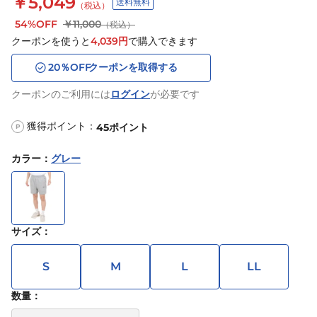
￥5,049
送料無料
（税込）
54%OFF
￥11,000
（税込）
クーポンを使うと
4,039
円
で購入できます
20
％OFF
クーポンを取得する
クーポンのご利用には
ログイン
が必要です
獲得ポイント：
45
ポイント
P
カラー
：
グレー
サイズ
：
S
M
L
LL
数量：