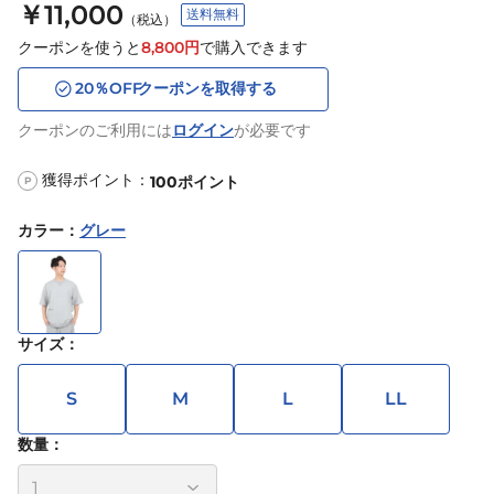
￥11,000
送料無料
（税込）
クーポンを使うと
8,800
円
で購入できます
20
％OFF
クーポンを取得する
クーポンのご利用には
ログイン
が必要です
獲得ポイント：
100
ポイント
P
カラー
：
グレー
サイズ
：
S
M
L
LL
数量：