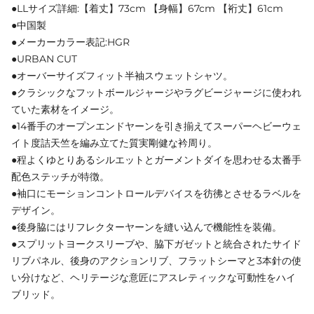
●LLサイズ詳細:【着丈】73cm 【身幅】67cm 【裄丈】61cm
●中国製
●メーカーカラー表記:HGR
●URBAN CUT
●オーバーサイズフィット半袖スウェットシャツ。
●クラシックなフットボールジャージやラグビージャージに使われ
ていた素材をイメージ。
●14番手のオープンエンドヤーンを引き揃えてスーパーヘビーウェ
イト度詰天竺を編み立てた質実剛健な衿周り。
●程よくゆとりあるシルエットとガーメントダイを思わせる太番手
配色ステッチが特徴。
●袖口にモーションコントロールデバイスを彷彿とさせるラベルを
デザイン。
●後身脇にはリフレクターヤーンを縫い込んで機能性を装備。
●スプリットヨークスリーブや、脇下ガゼットと統合されたサイド
リブパネル、後身のアクションリブ、フラットシーマと3本針の使
い分けなど、ヘリテージな意匠にアスレティックな可動性をハイ
ブリッド。