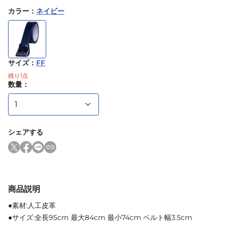
カラー
：
ネイビー
サイズ
：
FF
残り
1
点
数量：
シェアする
商品説明
●素材:人工皮革
●サイズ:全長95cm 最大84cm 最小74cm ベルト幅3.5cm