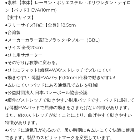
●素材:【本体】レーヨン・ポリエステル・ポリウレタン・ナイロ
ン【パッド】EVA(10mm)
【実寸サイズ】
●フリーサイズ詳細:【全長】18.5cm
●台湾製
●メーカーカラー表記:ブラック×Pブルー（BBL）
●サイズ:全長20cm
●ひじ用サポーター
●その守りは攻撃に変わる。
●ひじにフィット!:縦横4WAYストレッチでズレにくい!
●動きやすい!:薄型EVAパッド(10mm)仕様で動きやすい!
●ムレにくい!:パッドにある通気孔でムレを軽減!
●公益財団法人 日本バレーボール協会公認
●縦伸びストレッチで動きやすい肘用パッドです。パッドに関して
は薄型EVAパッドで屈伸の動きをさまたげない特徴があります。
また、縦のストレッチが効くことにより、曲げやすく動きやすい
特徴があります。
●パッドに通気孔があるので、暑い時期にもムレにくく快適に使用
できます。製品のスピリットマークを変更しています。