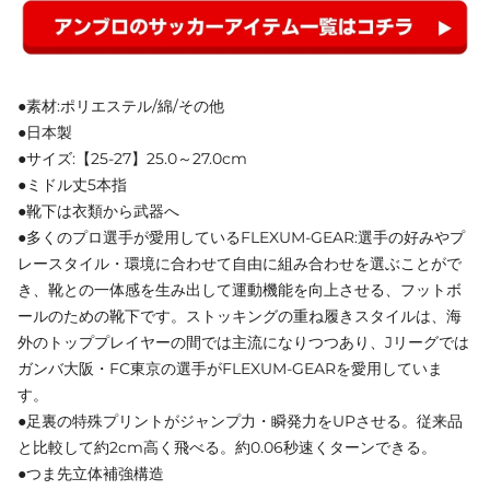
●素材:ポリエステル/綿/その他
●日本製
●サイズ:【25-27】25.0～27.0cm
●ミドル丈5本指
●靴下は衣類から武器へ
●多くのプロ選手が愛用しているFLEXUM-GEAR:選手の好みやプ
レースタイル・環境に合わせて自由に組み合わせを選ぶことがで
き、靴との一体感を生み出して運動機能を向上させる、フットボ
ールのための靴下です。ストッキングの重ね履きスタイルは、海
外のトッププレイヤーの間では主流になりつつあり、Jリーグでは
ガンバ大阪・FC東京の選手がFLEXUM-GEARを愛用していま
す。
●足裏の特殊プリントがジャンプ力・瞬発力をUPさせる。従来品
と比較して約2cm高く飛べる。約0.06秒速くターンできる。
●つま先立体補強構造