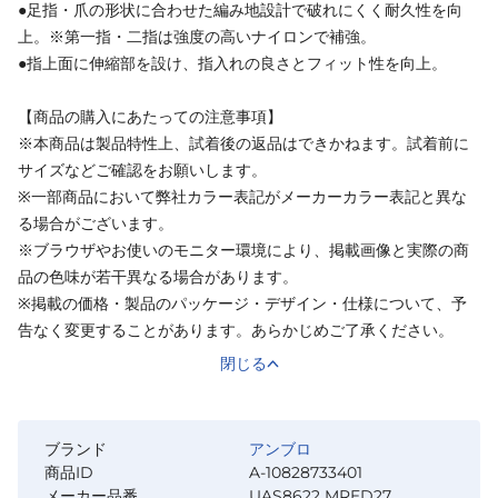
●足指・爪の形状に合わせた編み地設計で破れにくく耐久性を向
上。※第一指・二指は強度の高いナイロンで補強。
●指上面に伸縮部を設け、指入れの良さとフィット性を向上。
【商品の購入にあたっての注意事項】
※本商品は製品特性上、試着後の返品はできかねます。試着前に
サイズなどご確認をお願いします。
※一部商品において弊社カラー表記がメーカーカラー表記と異な
る場合がございます。
※ブラウザやお使いのモニター環境により、掲載画像と実際の商
品の色味が若干異なる場合があります。
※掲載の価格・製品のパッケージ・デザイン・仕様について、予
告なく変更することがあります。あらかじめご了承ください。
閉じる
ブランド
アンブロ
商品ID
A-10828733401
メーカー品番
UAS8622 MRED27