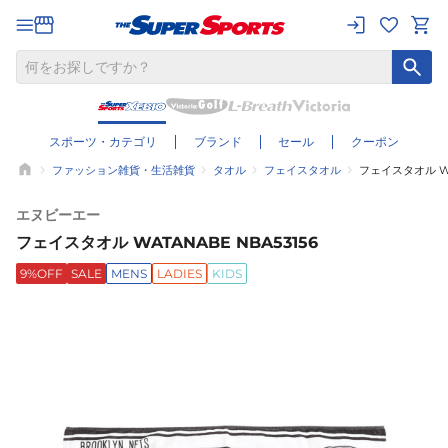
スポーツ・カテゴリ
ブランド
セール
クーポン
ファッション雑貨・生活雑貨
タオル
フェイスタオル
フェイスタオル WA
エヌビーエー
フェイスタオル WATANABE NBA53156
9%OFF
SALE
MENS
LADIES
KIDS