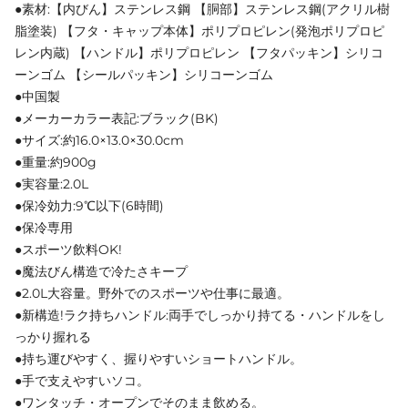
●素材:【内びん】ステンレス鋼 【胴部】ステンレス鋼(アクリル樹
脂塗装) 【フタ・キャップ本体】ポリプロピレン(発泡ポリプロピ
レン内蔵) 【ハンドル】ポリプロピレン 【フタパッキン】シリコ
ーンゴム 【シールパッキン】シリコーンゴム
●中国製
●メーカーカラー表記:ブラック(BK)
●サイズ:約16.0×13.0×30.0cm
●重量:約900g
●実容量:2.0L
●保冷効力:9℃以下(6時間)
●保冷専用
●スポーツ飲料OK!
●魔法びん構造で冷たさキープ
●2.0L大容量。野外でのスポーツや仕事に最適。
●新構造!ラク持ちハンドル:両手でしっかり持てる・ハンドルをし
っかり握れる
●持ち運びやすく、握りやすいショートハンドル。
●手で支えやすいソコ。
●ワンタッチ・オープンでそのまま飲める。