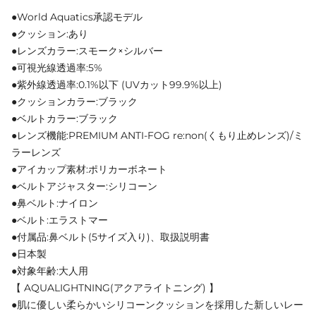
●World Aquatics承認モデル
●クッション:あり
●レンズカラー:スモーク×シルバー
●可視光線透過率:5%
●紫外線透過率:0.1%以下 (UVカット99.9%以上)
●クッションカラー:ブラック
●ベルトカラー:ブラック
●レンズ機能:PREMIUM ANTI-FOG re:non(くもり止めレンズ)/ミ
ラーレンズ
●アイカップ素材:ポリカーボネート
●ベルトアジャスター:シリコーン
●鼻ベルト:ナイロン
●ベルト:エラストマー
●付属品:鼻ベルト(5サイズ入り)、取扱説明書
●日本製
●対象年齢:大人用
【 AQUALIGHTNING(アクアライトニング) 】
●肌に優しい柔らかいシリコーンクッションを採用した新しいレー