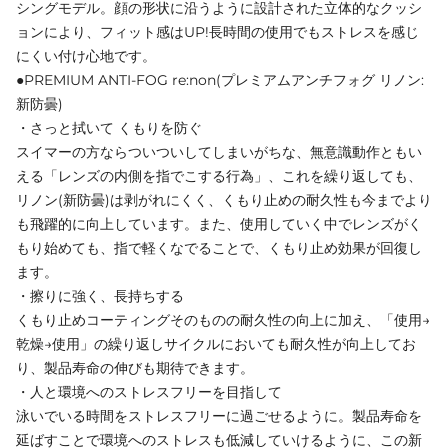
シングモデル。顔の形状に沿うように設計された立体的なクッシ
ョンにより、フィット感はUP!長時間の使用でもストレスを感じ
にくい付け心地です。
●PREMIUM ANTI-FOG re:non(プレミアムアンチフォグ リノン:
新防曇)
・さっと拭いて くもりを防ぐ
スイマーの方ならついついしてしまいがちな、無意識動作ともい
える「レンズの内側を指でこする行為」、これを繰り返しても、
リノン(新防曇)は剥がれにくく、くもり止めの耐久性も今までより
も飛躍的に向上しています。また、使用していく中でレンズがく
もり始めても、指で軽くなでることで、くもり止め効果が回復し
ます。
・擦りに強く、長持ちする
くもり止めコーティングそのものの耐久性の向上に加え、「使用→
乾燥→使用」の繰り返しサイクルにおいても耐久性が向上してお
り、製品寿命の伸びも期待できます。
・人と環境へのストレスフリーを目指して
泳いでいる時間をストレスフリーに過ごせるように。製品寿命を
延ばすことで環境へのストレスも低減していけるように、この新