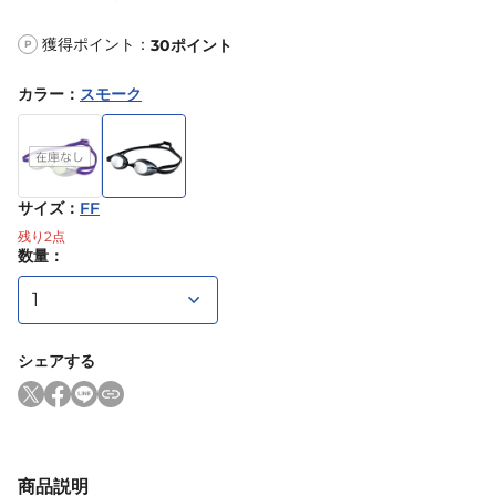
獲得ポイント：
30
ポイント
P
カラー
：
スモーク
サイズ
：
FF
残り
2
点
数量：
シェアする
商品説明