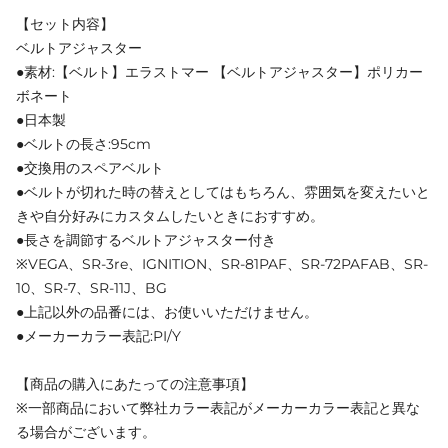
【セット内容】
ベルトアジャスター
●素材:【ベルト】エラストマー 【ベルトアジャスター】ポリカー
ボネート
●日本製
●ベルトの長さ:95cm
●交換用のスペアベルト
●ベルトが切れた時の替えとしてはもちろん、雰囲気を変えたいと
きや自分好みにカスタムしたいときにおすすめ。
●長さを調節するベルトアジャスター付き
※VEGA、SR-3re、IGNITION、SR-81PAF、SR-72PAFAB、SR-
10、SR-7、SR-11J、BG
●上記以外の品番には、お使いいただけません。
●メーカーカラー表記:PI/Y
【商品の購入にあたっての注意事項】
※一部商品において弊社カラー表記がメーカーカラー表記と異な
る場合がございます。