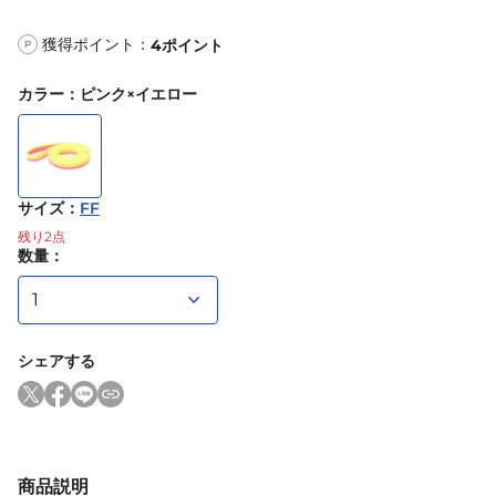
獲得ポイント：
4
ポイント
P
カラー
：
ピンク×イエロー
サイズ
：
FF
残り
2
点
数量：
シェアする
商品説明