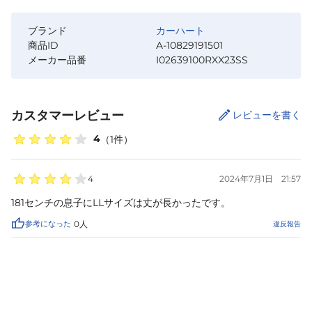
ブランド
カーハート
商品ID
A-10829191501
メーカー品番
I02639100RXX23SS
カスタマーレビュー
レビューを書く
4
（
1
件）
4
2024年7月1日
21:57
181センチの息子にLLサイズは丈が長かったです。
参考になった
0
人
違反報告
カートに追加