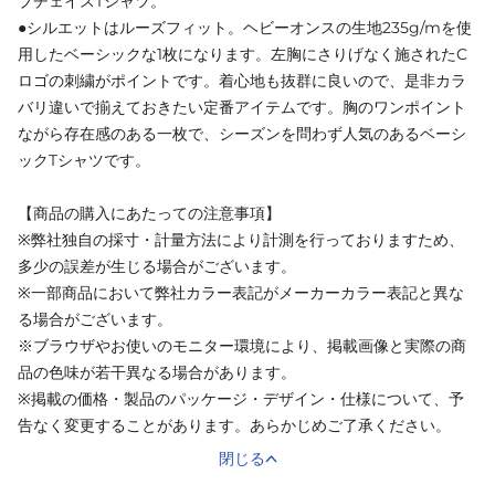
ブチェイスTシャツ。
●シルエットはルーズフィット。ヘビーオンスの生地235g/mを使
用したベーシックな1枚になります。左胸にさりげなく施されたC
ロゴの刺繍がポイントです。着心地も抜群に良いので、是非カラ
バリ違いで揃えておきたい定番アイテムです。胸のワンポイント
ながら存在感のある一枚で、シーズンを問わず人気のあるベーシ
ックTシャツです。
【商品の購入にあたっての注意事項】
※弊社独自の採寸・計量方法により計測を行っておりますため、
多少の誤差が生じる場合がございます。
※一部商品において弊社カラー表記がメーカーカラー表記と異な
る場合がございます。
※ブラウザやお使いのモニター環境により、掲載画像と実際の商
品の色味が若干異なる場合があります。
※掲載の価格・製品のパッケージ・デザイン・仕様について、予
告なく変更することがあります。あらかじめご了承ください。
閉じる