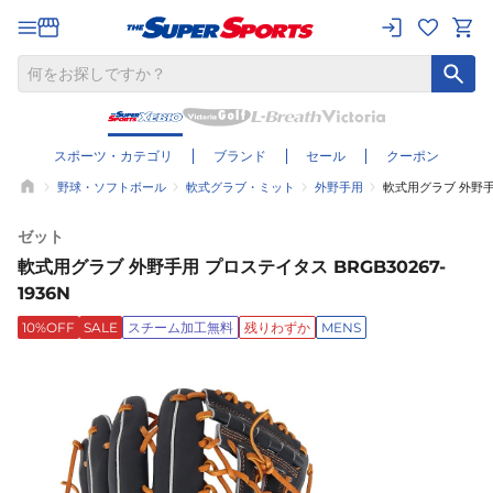
スポーツ・カテゴリ
ブランド
セール
クーポン
野球・ソフトボール
軟式グラブ・ミット
外野手用
軟式用グラブ 外野手用
ゼット
軟式用グラブ 外野手用 プロステイタス BRGB30267-
1936N
10%OFF
SALE
スチーム加工無料
残りわずか
MENS