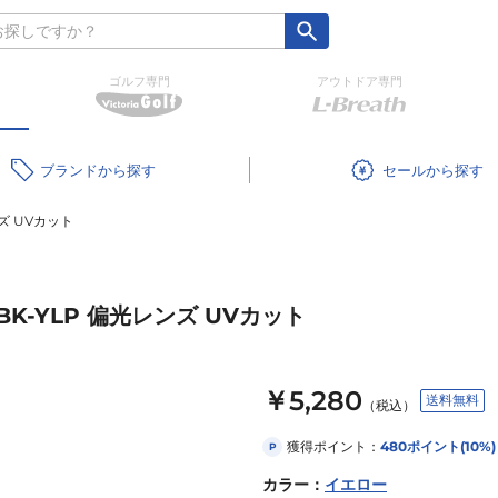
ゴルフ専門
アウトドア専門
ブランド
セール
ンズ UVカット
BK-YLP 偏光レンズ UVカット
￥5,280
送料無料
（税込）
獲得ポイント：
480
ポイント
(10%)
P
カラー
：
イエロー