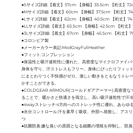
●Sサイズ詳細:【着丈】57cm 【身幅】35.5cm 【裄丈】72
●Mサイズ詳細:【着丈】60cm 【身幅】37.5cm 【裄丈】74
●Lサイズ詳細:【着丈】62cm 【身幅】40.5cm 【裄丈】74.
●LLサイズ詳細:【着丈】65.5cm 【身幅】42.5cm 【裄丈】7
●3Lサイズ詳細:【着丈】67cm 【身幅】45.5cm 【裄丈】7
●コロンビア製
●メーカーカラー表記:ModGrayFullHeather
●フィット:コンプレッション
●保温性と吸汗速乾性に優れた、高密度なマイクロファイバ
身体を守り、汗ストレスもフリー。身体にぴったりフィッ
にまとわりつく不快感がゼロ。激しい動きをともなうトレ
かすことができる。
●COLDGEAR ARMOUR(コールドギアアーマー):高密
ることで、暖かさと快適さを両立し、高い吸汗速乾性で汗
●4wayストレッチ:4方向へのストレッチ性に優れ、あら
●水分コントロール:汗を素早く吸収、外部へ発散し、アス
つ
●抗菌防臭:嫌な臭いの原因となる細菌の増殖を抑制し、防