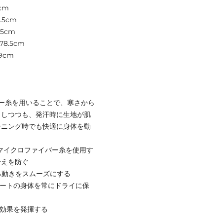
cm
.5cm
5cm
8.5cm
9cm
ー糸を用いることで、寒さから
トしつつも、発汗時に生地が肌
ーニング時でも快適に身体を動
度なマイクロファイバー糸を使用す
冷えを防ぐ
ゆる動きをスムーズにする
リートの身体を常にドライに保
臭効果を発揮する