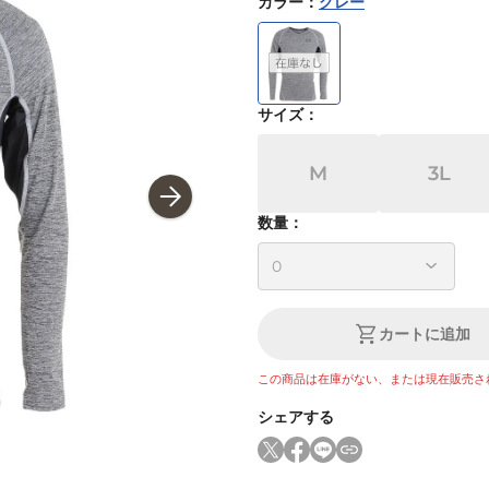
カラー
：
グレー
サイズ
：
M
3L
数量：
カートに追加
この商品は在庫がない、または現在販売さ
シェアする