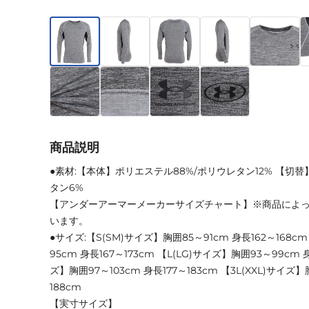
商品説明
●素材:【本体】ポリエステル88%/ポリウレタン12% 【切
タン6%
【アンダーアーマーメーカーサイズチャート】※商品によ
います。
●サイズ:【S(SM)サイズ】胸囲85～91cm 身長162～168c
95cm 身長167～173cm 【L(LG)サイズ】胸囲93～99cm 身
ズ】胸囲97～103cm 身長177～183cm 【3L(XXL)サイズ】胸
188cm
【実寸サイズ】