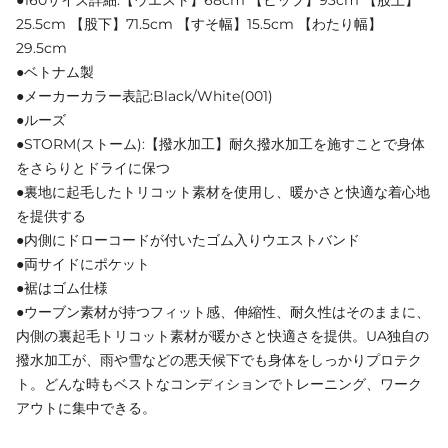
25.5cm 【股下】71.5cm 【すそ幅】15.5cm 【わたり幅】
29.5cm
●ベトナム製
●メーカーカラー表記:Black/White(001)
●ルーズ
●STORM(ストーム):【撥水加工】耐久撥水加工を施すことで身体
をさらりとドライに保つ
●裏地に起毛したトリコット素材を使用し、暖かさと快適な着心地
を提供する
●内側にドローコードが付いたゴム入りウエストバンド
●両サイドにポケット
●裾はゴム仕様
●ウーブン素材が持つフィット感、伸縮性、耐久性はそのままに、
内側の裏起毛トリコット素材が暖かさと快適さを提供。UA独自の
撥水加工が、雨や雪などの悪天候下でも身体をしっかりプロテク
ト。どんな時もベストなコンディションでトレーニング、ワーク
アウトに集中できる。