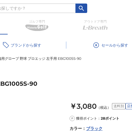
ゴルフ専門
アウトドア専門
ブランド
セール
用グローブ 野球 プロエッジ 左手用 EBG1005S-90
G1005S-90
￥3,080
送料別
店
（税込）
獲得ポイント：
28
ポイント
P
カラー
：
ブラック