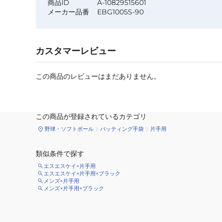
商品ID
A-10829515601
メーカー品番
EBG1005S-90
カスタマーレビュー
この商品のレビューはまだありません。
この商品が登録されているカテゴリ
野球・ソフトボール
バッティング手袋
片手用
類似条件で探す
エスエスケイ×片手用
エスエスケイ×片手用×ブラック
メンズ×片手用
メンズ×片手用×ブラック