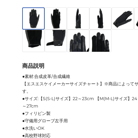
商品説明
●素材:合成皮革/合成繊維
【エスエスケイメーカーサイズチャート】※商品によって
す。
●サイズ:【S(S-L)サイズ】22～23cm 【M(M-L)サイズ】24
～27cm
●フィリピン製
●守備用グローブ左手用
●水洗いOK
●高校野球対応