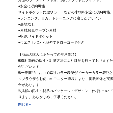
●安全に収納可能
サイドポケットに鍵やカードなどの小物を安全に収納可能
●ランニング、ヨガ、トレーニングに適したデザイン
●裏地:なし
●素材:軽量ウーブン素材
●収納:サイドポケット
●ウエストバンド:薄型でドローコード付き
【商品の購入にあたっての注意事項】
※弊社独自の採寸・計量方法により計測を行っております
がございます。
※一部商品において弊社カラー表記がメーカーカラー表記
※ブラウザやお使いのモニター環境により、掲載画像と実
合があります。
※掲載の価格・製品のパッケージ・デザイン・仕様につい
ります。あらかじめご了承ください。
閉じる