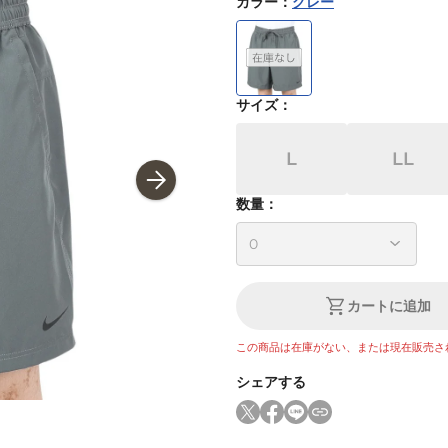
カラー
：
グレー
サイズ
：
L
LL
数量：
カートに追加
この商品は在庫がない、または現在販売さ
シェアする