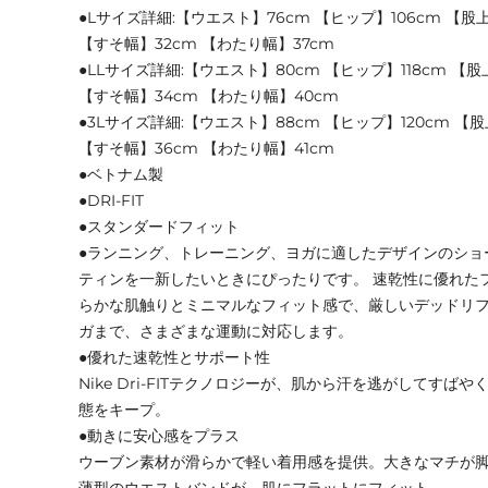
●Lサイズ詳細:【ウエスト】76cm 【ヒップ】106cm 【股上】
【すそ幅】32cm 【わたり幅】37cm
●LLサイズ詳細:【ウエスト】80cm 【ヒップ】118cm 【股上
【すそ幅】34cm 【わたり幅】40cm
●3Lサイズ詳細:【ウエスト】88cm 【ヒップ】120cm 【股上
【すそ幅】36cm 【わたり幅】41cm
●ベトナム製
●DRI-FIT
●スタンダードフィット
●ランニング、トレーニング、ヨガに適したデザインのショ
ティンを一新したいときにぴったりです。 速乾性に優れた
らかな肌触りとミニマルなフィット感で、厳しいデッドリ
ガまで、さまざまな運動に対応します。
●優れた速乾性とサポート性
Nike Dri-FITテクノロジーが、肌から汗を逃がしてす
態をキープ。
●動きに安心感をプラス
ウーブン素材が滑らかで軽い着用感を提供。大きなマチが
薄型のウエストバンドが、肌にフラットにフィット。