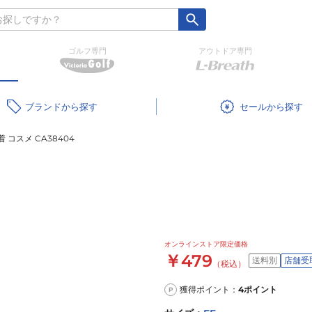
ゴルフ専門
アウトドア専門
ブランド
セール
 コスメ CA38404
オンラインストア限定価格
￥479
送料別
店舗受
（税込）
獲得ポイント：
4
ポイント
P