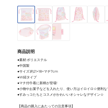
商品説明
●素材:ポリエステル
●中国製
●サイズ:約21×18×マチ7cm
●W紐タイプ
●マチ付巾着に新柄が登場!
●小物やお菓子などを入れたり、使い方はイロイロ☆便利な
●すみっコたちとコスメがかわいいオシャレなデザイン☆
【商品の購入にあたっての注意事項】