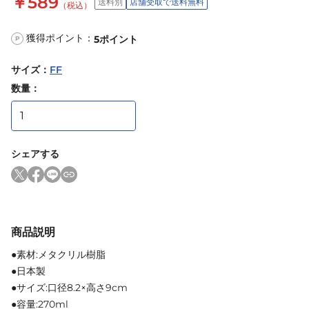
￥589
送料別
店舗受取で送料無料
（税込）
獲得ポイント：
5
ポイント
P
サイズ
：
FF
数量：
シェアする
商品説明
●素材:メタクリル樹脂
●日本製
●サイズ:口径8.2×高さ9cm
●容量:270ml