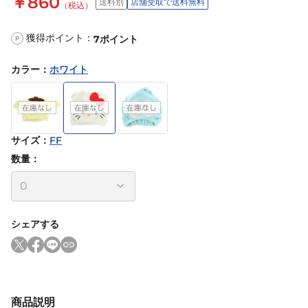
￥860
送料別
店舗受取で送料無料
（税込）
獲得ポイント：
7
ポイント
P
カラー
：
ホワイト
サイズ
：
FF
数量：
シェアする
商品説明