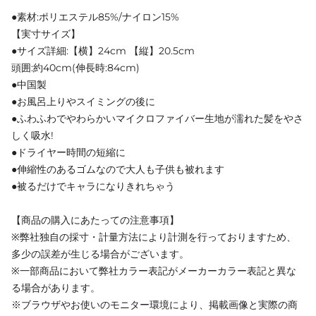
●素材:ポリエステル85%/ナイロン15%
【実寸サイズ】
●サイズ詳細:【横】24cm 【縦】20.5cm
頭囲:約40cm(伸長時:84cm)
●中国製
●お風呂上りやスイミングの後に
●ふわふわでやわらかいマイクロファイバー生地が濡れた髪をやさ
しく吸水!
●ドライヤー時間の短縮に
●伸縮性のあるゴムなので大人も子供も被れます
●被るだけでキャラになりきれちゃう
【商品の購入にあたっての注意事項】
※弊社独自の採寸・計量方法により計測を行っておりますため、
多少の誤差が生じる場合がございます。
※一部商品において弊社カラー表記がメーカーカラー表記と異な
る場合があります。
※ブラウザやお使いのモニター環境により、掲載画像と実際の商