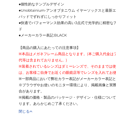
●個性的なテンプルデザイン
●Unobtainium-アンオブタニウム イヤーソックスと
パッドでずれずにしっかりフィット
●快適でパフォーマンス効果の高い3点式で光学的に精密な
ド
●メーカーカラー表記:BLACK
【商品の購入にあたっての注意事項】
※本品はメガネフレーム商品となります。(本ご購入代金は
代等は含まれておりません。)
※装着されているレンズはダミーレンズで、そのままでは
は、お客様ご自身でお近くの眼鏡店等でレンズを入れてお
※一部商品において弊社カラー表記がメーカーカラー表記
※ブラウザやお使いのモニター環境により、掲載画像と実
合があります。
※掲載の価格・製品のパッケージ・デザイン・仕様につい
ります。あらかじめご了承ください。
閉じる