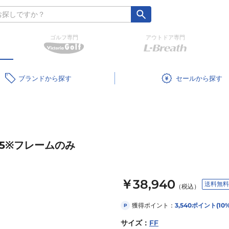
ゴルフ専門
アウトドア専門
ブランド
セール
0155※フレームのみ
￥38,940
送料無料
（税込）
獲得ポイント：
3,540
ポイント
(10
P
サイズ
：
FF