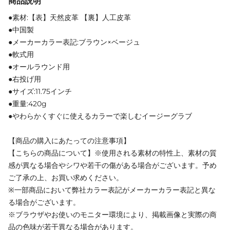
商品説明
●素材:【表】天然皮革 【裏】人工皮革
●中国製
●メーカーカラー表記:ブラウン×ベージュ
●軟式用
●オールラウンド用
●右投げ用
●サイズ:11.75インチ
●重量:420g
●やわらかくすぐに使えるカラーで楽しむイージーグラブ
【商品の購入にあたっての注意事項】
【こちらの商品について】※使用される素材の特性上、素材の質
感が異なる場合やシワや若干の傷がある場合がございます。予め
ご了承の上、お買い求めください。
※一部商品において弊社カラー表記がメーカーカラー表記と異な
る場合がございます。
※ブラウザやお使いのモニター環境により、掲載画像と実際の商
品の色味が若干異なる場合があります。