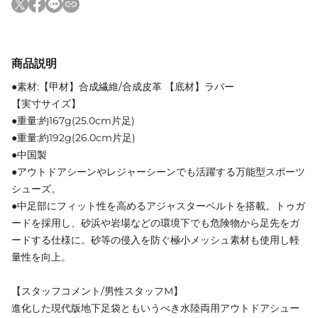
商品説明
●素材:【甲材】合成繊維/合成皮革 【底材】ラバー
【実寸サイズ】
●重量:約167g(25.0cm片足)
●重量:約192g(26.0cm片足)
●中国製
●アウトドアシーンやレジャーシーンでも活躍する万能型スポーツ
シューズ。
●中足部にフィット性を高めるアジャスターベルトを搭載。トゥガ
ードを採用し、砂浜や岩場などの環境下でも危険物から足先をガ
ードする仕様に。砂等の侵入を防ぐ極小メッシュ素材も使用し軽
量性を向上。
【スタッフコメント/男性スタッフM】
進化した現代版地下足袋ともいうべき水陸両用アウトドアシュー