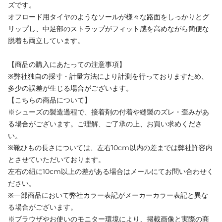
ズです。
オフロード用タイヤのようなソールが様々な路面をしっかりとグ
リップし、中足部のストラップがフィット感を高めながら簡便な
脱着も両立しています。
【商品の購入にあたっての注意事項】
※弊社独自の採寸・計量方法により計測を行っておりますため、
多少の誤差が生じる場合がございます。
【こちらの商品について】
※シューズの製造過程で、接着剤の付着や縫製のズレ・歪みがあ
る場合がございます。ご理解、ご了承の上、お買い求めくださ
い。
※靴ひもの長さについては、左右10cm以内の差までは弊社許容内
とさせていただいております。
左右の紐に10cm以上の差がある場合はメールにてお問い合わせく
ださい。
※一部商品において弊社カラー表記がメーカーカラー表記と異な
る場合がございます。
※ブラウザやお使いのモニター環境により、掲載画像と実際の商