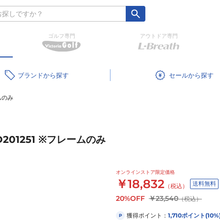
ゴルフ専門
アウトドア専門
ブランド
セール
ームのみ
D201251 ※フレームのみ
オンラインストア限定価格
￥18,832
送料無料
（税込）
20%OFF
￥23,540
（税込）
獲得ポイント：
1,710
ポイント
(10%
P