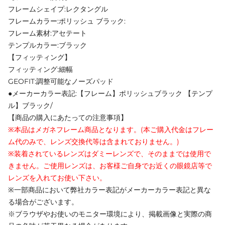
フレームシェイプ:レクタングル
フレームカラー:ポリッシュ ブラック:
フレーム素材:アセテート
テンプルカラー:ブラック
【フィッティング】
フィッティング:細幅
GEOFIT:調整可能なノーズパッド
●メーカーカラー表記:【フレーム】ポリッシュブラック 【テンプ
ル】ブラック/
【商品の購入にあたっての注意事項】
※本品はメガネフレーム商品となります。(本ご購入代金はフレー
ム代のみで、レンズ交換代等は含まれておりません。)
※装着されているレンズはダミーレンズで、そのままでは使用で
きません。ご使用レンズは、お客様ご自身でお近くの眼鏡店等で
レンズを入れてお使い下さい。
※一部商品において弊社カラー表記がメーカーカラー表記と異な
る場合がございます。
※ブラウザやお使いのモニター環境により、掲載画像と実際の商