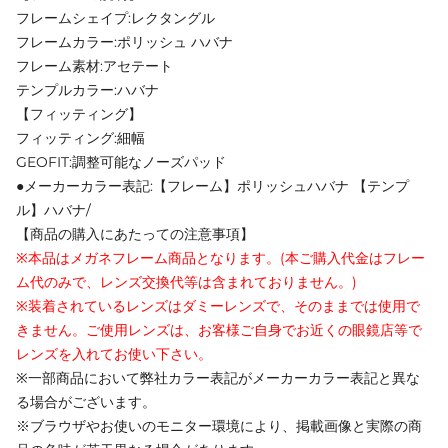
フレームシェイプ:レクタングル
フレームカラー:ポリッシュ ハバナ
フレーム素材:アセテート
テンプルカラー:ハバナ
【フィッティング】
フィッティング:細幅
GEOFIT:調整可能なノーズパッド
●メーカーカラー表記:【フレーム】ポリッシュハバナ 【テンプ
ル】ハバナ/
【商品の購入にあたっての注意事項】
※本品はメガネフレーム商品となります。(本ご購入代金はフレー
ム代のみで、レンズ交換代等は含まれておりません。)
※装着されているレンズはダミーレンズで、そのままでは使用で
きません。ご使用レンズは、お客様ご自身でお近くの眼鏡店等で
レンズを入れてお使い下さい。
※一部商品において弊社カラー表記がメーカーカラー表記と異な
る場合がございます。
※ブラウザやお使いのモニター環境により、掲載画像と実際の商