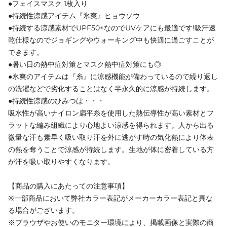
●フェイスマスク 1枚入り
●持続性涼感アイテム『氷爽』ヒョウソウ
●持続する涼感素材でUPF50+なのでUVケアにも最適です!吸汗速
乾仕様なのでジョギングやウォーキング中も快適に過ごすことが
できます。
●暑い日の熱中症対策とマスク熱中症対策にも◎
●氷爽のアイテムは『糸』に涼感機能が備わっているので繰り返し
の洗濯などで劣化することはなく半永久的に涼感が持続します。
●持続性涼感のひみつは・・・
吸水性が高いナイロン扁平糸を使用した熱伝導性が高い素材とフ
ラットな編み組織により心地よい涼感を得られます。人から出る
微量な汗も素早く吸い取り汗を外に逃がす時の気化熱により体表
の熱を奪うことで涼感が持続します。生地が体に密着している方
が汗を吸い取りやすくなります。
【商品の購入にあたっての注意事項】
※一部商品において弊社カラー表記がメーカーカラー表記と異な
る場合がございます。
※ブラウザやお使いのモニター環境により、掲載画像と実際の商