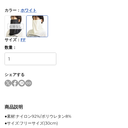
カラー
：
ホワイト
サイズ
：
FF
数量：
シェアする
商品説明
●素材:ナイロン92%/ポリウレタン8%
●サイズ:フリーサイズ(30cm)