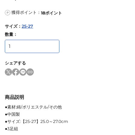
獲得ポイント：
18
ポイント
P
サイズ
：
25-27
数量：
シェアする
商品説明
●素材:綿/ポリエステル/その他
●中国製
●サイズ:【25-27】25.0～27.0cm
●3足組