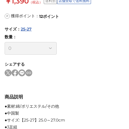
￥1,390
送料別
店舗受取で送料無料
（税込）
獲得ポイント：
12
ポイント
P
サイズ
：
25-27
数量：
シェアする
商品説明
●素材:綿/ポリエステル/その他
●中国製
●サイズ:【25-27】25.0～27.0cm
●3足組