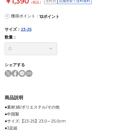
￥1,390
送料別
店舗受取で送料無料
（税込）
獲得ポイント：
12
ポイント
P
サイズ
：
23-25
数量：
シェアする
商品説明
●素材:綿/ポリエステル/その他
●中国製
●サイズ:【23-25】23.0～25.0cm
●3足組