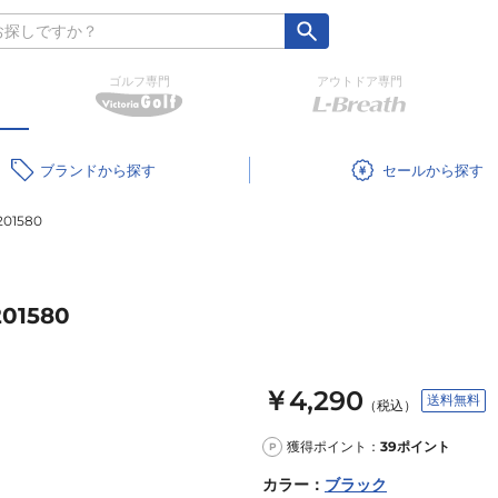
ゴルフ専門
アウトドア専門
ブランド
セール
01580
01580
￥4,290
送料無料
（税込）
獲得ポイント：
39
ポイント
P
カラー
：
ブラック