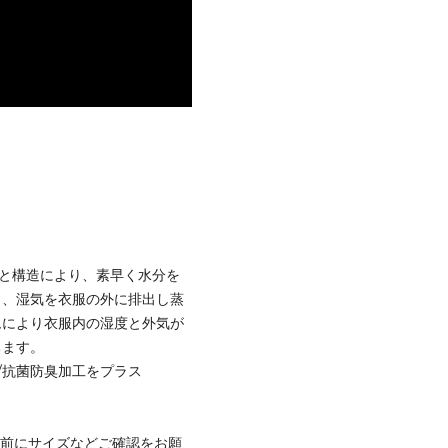
機能と構造により、素早く水分を
り、湿気を衣服の外に排出し蒸
ムにより衣服内の湿度と外気が
ちます。
/抗菌防臭加工をプラス
着前にサイズなどご確認をお願