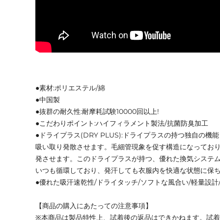
●素材:ポリエステル/綿
●中国製
●抜群の耐久性:耐摩耗試験10000回以上!
●こだわりポイント:ハイフィラメント製法/抗菌防臭加工
●ドライプラス(DRY PLUS):ドライプラスの持つ独自の
吸い取り発散させます。毛細管現象を促す構造になってお
発させます。このドライプラスが持つ、優れた換気システ
いつも循環しており、発汗しても衣服内を快適な状態に保
●優れた吸汗速乾性/ドライタッチ/ソフトな風合い/軽量設計
【商品の購入にあたっての注意事項】
※本商品は製品特性上、試着後の返品はできかねます。試