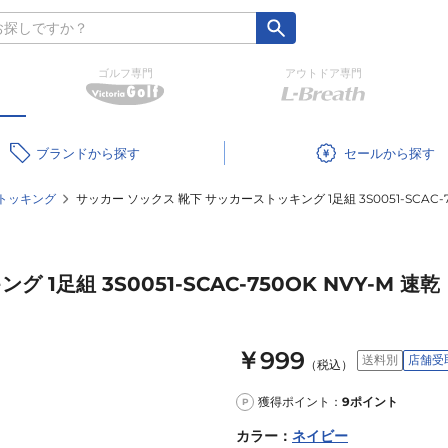
ゴルフ専門
アウトドア専門
ブランド
セール
トッキング
サッカー ソックス 靴下 サッカーストッキング 1足組 3S0051-SCAC-7
1足組 3S0051-SCAC-750OK NVY-M 速乾
￥999
送料別
店舗受
（税込）
獲得ポイント：
9
ポイント
P
カラー
：
ネイビー