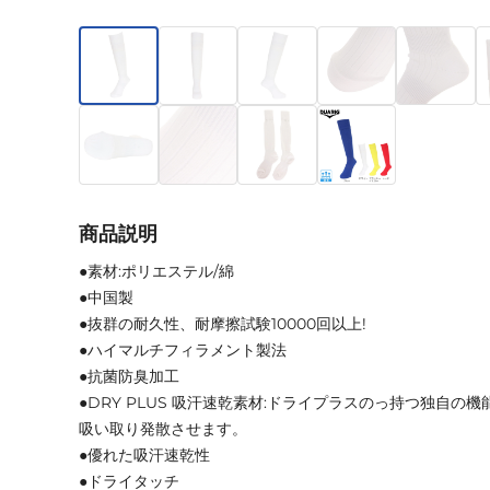
商品説明
●素材:ポリエステル/綿
●中国製
●抜群の耐久性、耐摩擦試験10000回以上!
●ハイマルチフィラメント製法
●抗菌防臭加工
●DRY PLUS 吸汗速乾素材:ドライプラスのっ持つ独自の
吸い取り発散させます。
●優れた吸汗速乾性
●ドライタッチ