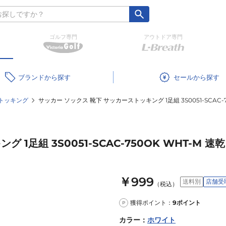
ゴルフ専門
アウトドア専門
ブランド
セール
トッキング
サッカー ソックス 靴下 サッカーストッキング 1足組 3S0051-SCAC-7
1足組 3S0051-SCAC-750OK WHT-M 速乾
￥999
送料別
店舗受
（税込）
獲得ポイント：
9
ポイント
P
カラー
：
ホワイト