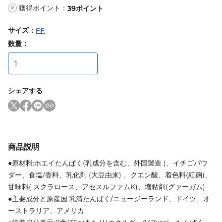
獲得ポイント：
39
ポイント
P
サイズ
：
FF
数量：
シェアする
商品説明
●原材料:ホエイたんぱく(乳成分を含む、外国製造 )、イチゴパウ
ダー、食塩/香料、乳化剤 (大豆由来) 、クエン酸、着色料(紅麹)、
甘味料( スクラロース、アセスルファムK)、増粘剤(グァーガム)
●主要成分と原産国:乳清たんぱく/ニュージーランド、ドイツ、オ
ーストラリア、アメリカ