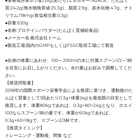
●栄養成分表示:(1食(35g)あたり)エネルギー:142kcal、たんぱく
質:24.2g(無水物換算値:25.3g)、脂質:2.9g、炭水化物:4.7g、ナト
リウム:118mg(食塩相当量:0.3g)
●容量:630g
●名称:プロテインパウダー(たんぱく質補給食品)
●メーカー名:株式会社ドーム
●製造工場:国内のGMPもしくはFSSC取得工場にて製造
●自身の体重にあわせ、100～200mlの水に付属スプーン1/2～1杯
を目安にお召し上がりください。水の量はお好みで調整してくだ
さい。
【推奨摂取量】
2018年の国際スポーツ栄養学会による推奨に基づき、運動後のた
んぱく質量として1回あたり0.3g×体重(kg)を最低限の目安として
推奨します。体重80kgであれば、0.3g×80=24gとなり、ホエイ
100ならスプーン1杯の量です。体重が60kgであれば、
0.3g×60=18gで、スプーン2/3杯です。
【推奨タイミング】
トレーニング・運動後、間食 など