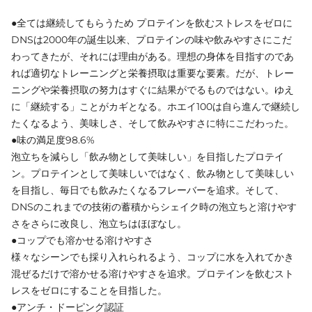
●全ては継続してもらうため プロテインを飲むストレスをゼロに
DNSは2000年の誕生以来、プロテインの味や飲みやすさにこだ
わってきたが、それには理由がある。理想の身体を目指すのであ
れば適切なトレーニングと栄養摂取は重要な要素。だが、トレー
ニングや栄養摂取の努力はすぐに結果がでるものではない。ゆえ
に「継続する」ことがカギとなる。ホエイ100は自ら進んで継続し
たくなるよう、美味しさ、そして飲みやすさに特にこだわった。
●味の満足度98.6%
泡立ちを減らし「飲み物として美味しい」を目指したプロテイ
ン。プロテインとして美味しいではなく、飲み物として美味しい
を目指し、毎日でも飲みたくなるフレーバーを追求。そして、
DNSのこれまでの技術の蓄積からシェイク時の泡立ちと溶けやす
さをさらに改良し、泡立ちはほぼなし。
●コップでも溶かせる溶けやすさ
様々なシーンでも採り入れられるよう、コップに水を入れてかき
混ぜるだけで溶かせる溶けやすさを追求。プロテインを飲むスト
レスをゼロにすることを目指した。
●アンチ・ドーピング認証