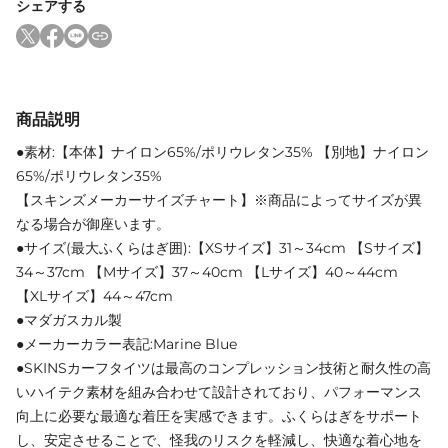
シェアする
商品説明
●素材:【本体】ナイロン65%/ポリウレタン35% 【別地】ナイロン
65%/ポリウレタン35%
【スキンズメーカーサイズチャート】※商品によってサイズが異
なる場合が御座います。
●サイズ(最大ふくらはぎ囲):【XSサイズ】31～34cm 【Sサイズ】
34～37cm 【Mサイズ】37～40cm 【Lサイズ】40～44cm
【XLサイズ】44～47cm
●マダガスカル製
●メーカーカラー表記:Marine Blue
●SKINSカーフタイツは最高のコンプレッション技術と耐久性の高
いハイテク素材を組み合わせて設計されており、パフォーマンス
向上に必要な最適な着圧を実感できます。ふくらはぎをサポート
し、安定させることで、怪我のリスクを軽減し、快適な着心地を