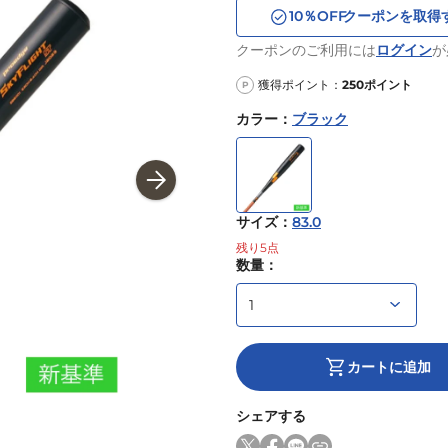
10
％OFF
クーポンを取得
クーポンのご利用には
ログイン
が
獲得ポイント：
250
ポイント
P
カラー
：
ブラック
サイズ
：
83.0
残り
5
点
数量：
カートに追加
シェアする