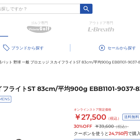
ゴルフ専門
アウトドア専門
ブランド
セール
バット 野球 一般 プロエッジ スカイフライトST 83cm/平均900g EBB1101-9037-
トST 83cm/平均900g EBB1101-9037-8
MENS
オンラインストア限定価格
￥27,500
送料無料
（税込）
30%OFF
￥39,600
（税込）
クーポンを使うと
24,750
円
で購