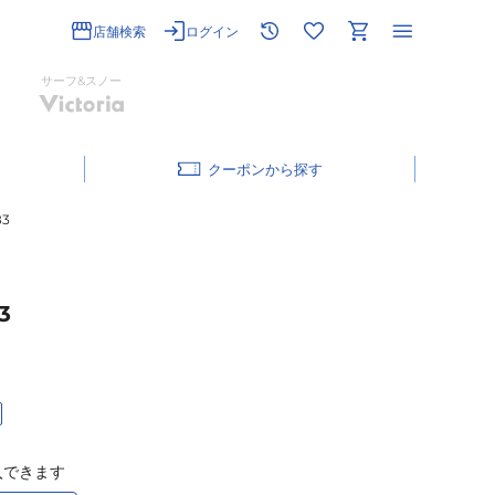
店舗検索
ログイン
サーフ&スノー
クーポン
83
3
入できます