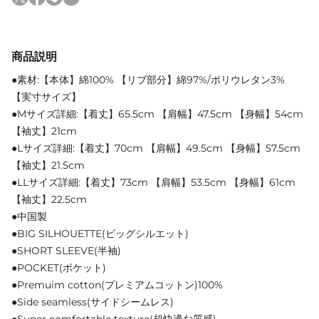
商品説明
●素材:【本体】綿100% 【リブ部分】綿97%/ポリウレタン3%
【実寸サイズ】
●Mサイズ詳細:【着丈】65.5cm 【肩幅】47.5cm 【身幅】54cm
【袖丈】21cm
●Lサイズ詳細:【着丈】70cm 【肩幅】49.5cm 【身幅】57.5cm
【袖丈】21.5cm
●LLサイズ詳細:【着丈】73cm 【肩幅】53.5cm 【身幅】61cm
【袖丈】22.5cm
●中国製
●BIG SILHOUETTE(ビッグシルエット)
●SHORT SLEEVE(半袖)
●POCKET(ポケット)
●Premuim cotton(プレミアムコットン)100%
●Side seamless(サイドシームレス)
●Super comfortable texture(超快適な質感)