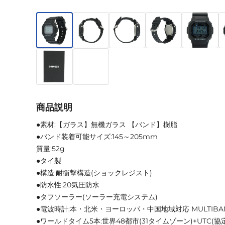
商品説明
●素材:【ガラス】無機ガラス 【バンド】樹脂
●バンド装着可能サイズ:145～205mm
質量:52g
●タイ製
●構造:耐衝撃構造(ショックレジスト)
●防水性:20気圧防水
●タフソーラー(ソーラー充電システム)
●電波時計:本・北米・ヨーロッパ・中国地域対応 MULTIBA
●ワールドタイム5本:世界48都市(31タイムゾーン)+UTC