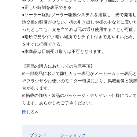
●正しい時刻を表示できる
●ソーラー駆動:ソーラー駆動システムを搭載し、光で発電
池交換の頻度が少ない。机の引き出しや棚の中などに置い
ったとしても、光を当てれば元の通り使用することが可能
●暗所で見やすい:暗い場所でもライト付きで見やすいため
をすぐに把握できる。
●本商品は店舗受け取りは不可となります。
【商品の購入にあたっての注意事項】
※一部商品において弊社カラー表記がメーカーカラー表記
※ブラウザやお使いのモニター環境により、掲載画像と実
合があります。
※掲載の価格・製品のパッケージ・デザイン・仕様につい
ります。あらかじめご了承ください。
閉じる
ブランド
ジーショック