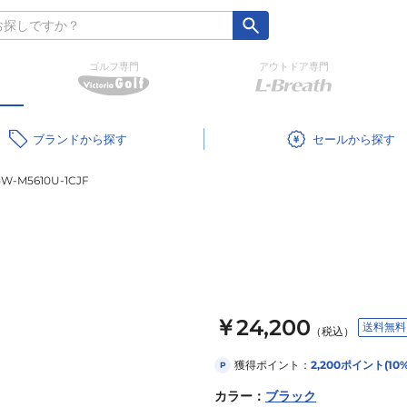
ゴルフ専門
アウトドア専門
ブランド
セール
W-M5610U-1CJF
￥24,200
送料無料
（税込）
獲得ポイント：
2,200
ポイント
(10
P
カラー
：
ブラック