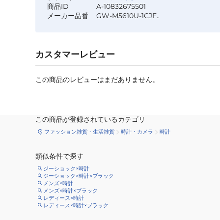
商品ID
A-10832675501
メーカー品番
GW-M5610U-1CJF..
カスタマーレビュー
この商品のレビューはまだありません。
この商品が登録されているカテゴリ
ファッション雑貨・生活雑貨
時計・カメラ
時計
類似条件で探す
ジーショック×時計
ジーショック×時計×ブラック
メンズ×時計
メンズ×時計×ブラック
レディース×時計
レディース×時計×ブラック