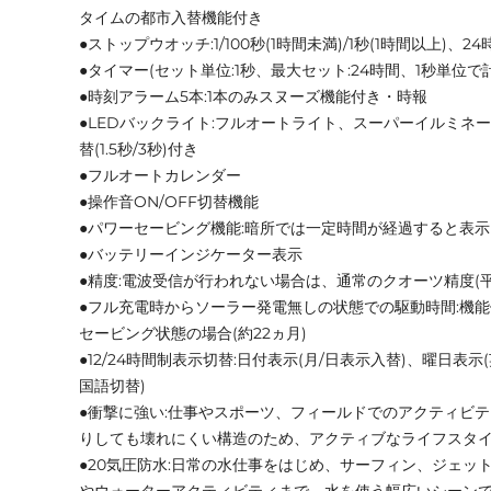
タイムの都市入替機能付き
●ストップウオッチ:1/100秒(1時間未満)/1秒(1時間以上)
●タイマー(セット単位:1秒、最大セット:24時間、1秒単位で
●時刻アラーム5本:1本のみスヌーズ機能付き・時報
●LEDバックライト:フルオートライト、スーパーイルミネ
替(1.5秒/3秒)付き
●フルオートカレンダー
●操作音ON/OFF切替機能
●パワーセービング機能:暗所では一定時間が経過すると表
●バッテリーインジケーター表示
●精度:電波受信が行われない場合は、通常のクオーツ精度(平
●フル充電時からソーラー発電無しの状態での駆動時間:機能使
セービング状態の場合(約22ヵ月)
●12/24時間制表示切替:日付表示(月/日表示入替)、曜日表
国語切替)
●衝撃に強い:仕事やスポーツ、フィールドでのアクティビ
りしても壊れにくい構造のため、アクティブなライフスタ
●20気圧防水:日常の水仕事をはじめ、サーフィン、ジェッ
やウォーターアクティビティまで、水を使う幅広いシーン