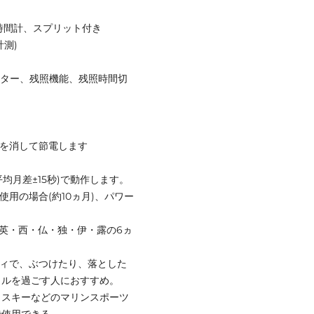
、24時間計、スプリット付き
計測)
ーター、残照機能、残照時間切
示を消して節電します
均月差±15秒)で動作します。
用の場合(約10ヵ月)、パワー
示(英・西・仏・独・伊・露の6ヵ
ティで、ぶつけたり、落とした
イルを過ごす人におすすめ。
トスキーなどのマリンスポーツ
で使用できる。