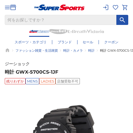
スポーツ・カテゴリ
ブランド
セール
クーポン
ファッション雑貨・生活雑貨
時計・カメラ
時計
時計 GWX-5700CS-1
ジーショック
時計 GWX-5700CS-1JF
残りわずか
MENS
LADIES
店舗受取不可