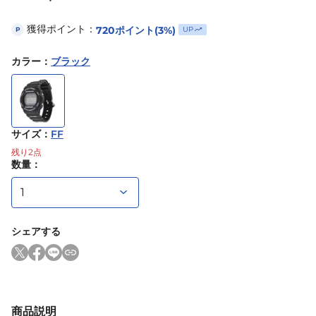
獲得ポイント：
720
ポイント
(3%)
UP
P
カラー
：
ブラック
サイズ
：
FF
残り
2
点
数量：
シェアする
商品説明