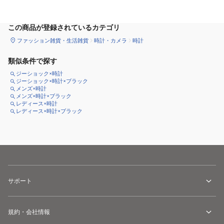
カートに追加
この商品が登録されているカテゴリ
ファッション雑貨・生活雑貨
時計・カメラ
時計
類似条件で探す
ジーショック×時計
ジーショック×時計×ブラック
メンズ×時計
メンズ×時計×ブラック
レディース×時計
レディース×時計×ブラック
サポート
規約・会社情報