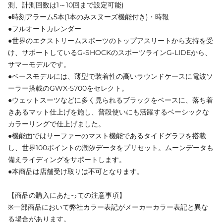
測、計測回数は1～10回まで設定可能)
●時刻アラーム5本(1本のみスヌーズ機能付き)・時報
●フルオートカレンダー
●世界のエクストリームスポーツのトップアスリートから支持を受
け、サポートしているG-SHOCKのスポーツラインG-LIDEから、
サマーモデルです。
●ベースモデルには、薄型で装着性の高いラウンドケースに電波ソ
ーラー搭載のGWX-5700をセレクト。
●ウェットスーツなどに多く見られるブラックをベースに、落ち着
きあるマット仕上げを施し、普段使いにも活躍するベーシックな
カラーリングで仕上げました。
●機能面ではサーファーのマスト機能であるタイドグラフを搭載
し、世界100ポイントの潮汐データをプリセット。ムーンデータも
備えライディングをサポートします。
●本商品は店舗受け取りは不可となります。
【商品の購入にあたっての注意事項】
※一部商品において弊社カラー表記がメーカーカラー表記と異な
る場合があります。