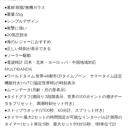
●素材:樹脂/無機ガラス
●重量:55g
●シンプルデザイン
●衝撃に強い
●20気圧防水
●海のレジャーにおすすめ
●正しい時刻が表示できる
●ソーラー駆動
●電波時計 日本・北米・ヨーロッパ・中国地域対応
MULTIBAND6
●ワールドタイム:世界48都市(31タイムゾーン、サマータイム設定
機能付き)+UTC(協定世界時)の時刻表示
●ムーンデータ(月齢・月の形表示)
●タイドグラフ(潮回り:3段階表示、世界の100ポイントの潮汐デー
タをプリセット、満潮時刻セット付き)
●ストップウオッチ(1/100秒、60分計、スプリット付き)
●タイマー:最大2セットの時間指定が可能なインターバル計測用の
タイマー(セット単位:5秒、最大セット99分55秒、1秒単位で計