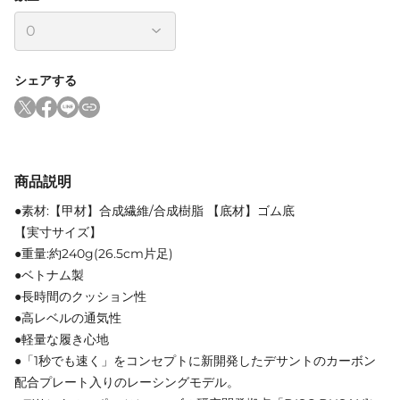
シェアする
商品説明
●素材:【甲材】合成繊維/合成樹脂 【底材】ゴム底
【実寸サイズ】
●重量:約240g(26.5cm片足)
●ベトナム製
●長時間のクッション性
●高レベルの通気性
●軽量な履き心地
●「1秒でも速く」をコンセプトに新開発したデサントのカーボン
配合プレート入りのレーシングモデル。