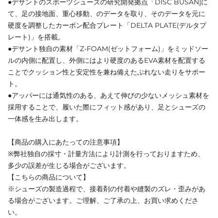
●デサントのスポーツシューズの研究開発拠点「DISC BUSAN]に
て、足の接地面、重心移動、のデータを取り、そのデータを元に
硬度を調整したカーボン配合プレート「DELTA PLATE(デルタプ
レート)」を搭載。
●デサント独自の素材「Z-FOAM(ゼットフォーム)」をミッドソー
ルの内側に配置し、外側にはより硬度のあるEVA素材を配置する
ことでクッション性と安定性を兼ね備えたぶれない走りをサポー
ト。
●アッパーには通気性のある、あえて伸びの少ないメッシュ素材を
採用することで、履いた際にフィット感があり、足とシューズの
一体感を生み出します。
【商品の購入にあたっての注意事項】
※弊社独自の採寸・計量方法により計測を行っておりますため、
多少の誤差が生じる場合がございます。
【こちらの商品について】
※シューズの製造過程で、接着剤の付着や縫製のズレ・歪みがあ
る場合がございます。ご理解、ご了承の上、お買い求めくださ
い。