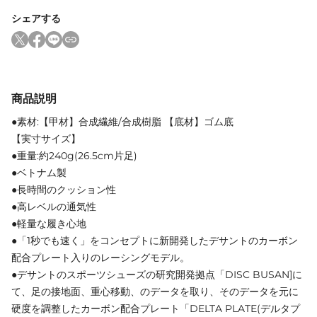
シェアする
商品説明
●素材:【甲材】合成繊維/合成樹脂 【底材】ゴム底
【実寸サイズ】
●重量:約240g(26.5cm片足)
●ベトナム製
●長時間のクッション性
●高レベルの通気性
●軽量な履き心地
●「1秒でも速く」をコンセプトに新開発したデサントのカーボン
配合プレート入りのレーシングモデル。
●デサントのスポーツシューズの研究開発拠点「DISC BUSAN]に
て、足の接地面、重心移動、のデータを取り、そのデータを元に
硬度を調整したカーボン配合プレート「DELTA PLATE(デルタプ