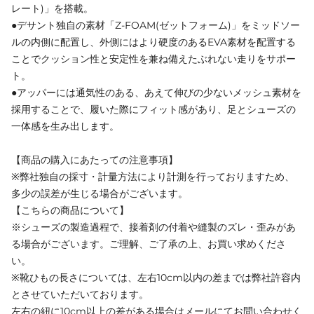
レート)」を搭載。
●デサント独自の素材「Z-FOAM(ゼットフォーム)」をミッドソー
ルの内側に配置し、外側にはより硬度のあるEVA素材を配置する
ことでクッション性と安定性を兼ね備えたぶれない走りをサポー
ト。
●アッパーには通気性のある、あえて伸びの少ないメッシュ素材を
採用することで、履いた際にフィット感があり、足とシューズの
一体感を生み出します。
【商品の購入にあたっての注意事項】
※弊社独自の採寸・計量方法により計測を行っておりますため、
多少の誤差が生じる場合がございます。
【こちらの商品について】
※シューズの製造過程で、接着剤の付着や縫製のズレ・歪みがあ
る場合がございます。ご理解、ご了承の上、お買い求めくださ
い。
※靴ひもの長さについては、左右10cm以内の差までは弊社許容内
とさせていただいております。
左右の紐に10cm以上の差がある場合はメールにてお問い合わせく