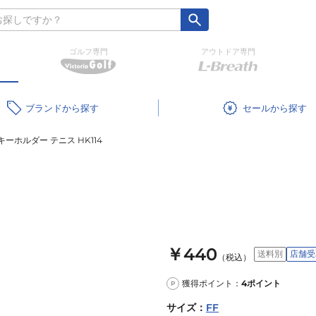
ゴルフ専門
アウトドア専門
ブランド
セール
ーホルダー テニス HK114
￥440
送料別
店舗受
（税込）
獲得ポイント：
4
ポイント
P
サイズ
：
FF