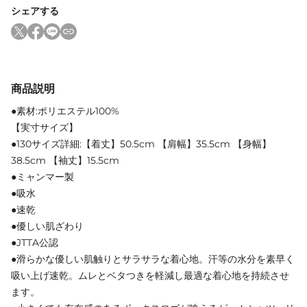
シェアする
商品説明
●素材:ポリエステル100%
【実寸サイズ】
●130サイズ詳細:【着丈】50.5cm 【肩幅】35.5cm 【身幅】
38.5cm 【袖丈】15.5cm
●ミャンマー製
●吸水
●速乾
●優しい肌ざわり
●JTTA公認
●滑らかな優しい肌触りとサラサラな着心地。汗等の水分を素早く
吸い上げ速乾。ムレとベタつきを軽減し最適な着心地を持続させ
ます。