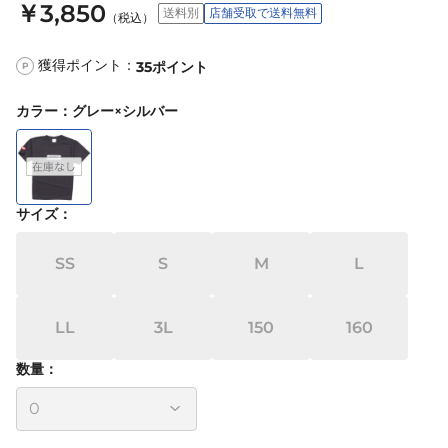
￥3,850
送料別
店舗受取で送料無料
（税込）
獲得ポイント：
35
ポイント
P
カラー
：
グレー×シルバー
サイズ
：
SS
S
M
L
LL
3L
150
160
数量：