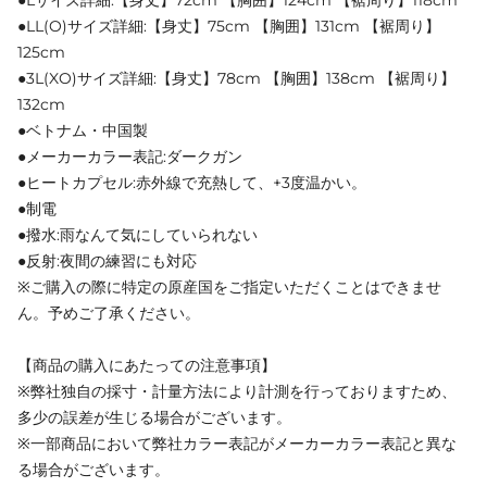
●Lサイズ詳細:【身丈】72cm 【胸囲】124cm 【裾周り】118cm
●LL(O)サイズ詳細:【身丈】75cm 【胸囲】131cm 【裾周り】
125cm
●3L(XO)サイズ詳細:【身丈】78cm 【胸囲】138cm 【裾周り】
132cm
●ベトナム・中国製
●メーカーカラー表記:ダークガン
●ヒートカプセル:赤外線で充熱して、+3度温かい。
●制電
●撥水:雨なんて気にしていられない
●反射:夜間の練習にも対応
※ご購入の際に特定の原産国をご指定いただくことはできませ
ん。予めご了承ください。
【商品の購入にあたっての注意事項】
※弊社独自の採寸・計量方法により計測を行っておりますため、
多少の誤差が生じる場合がございます。
※一部商品において弊社カラー表記がメーカーカラー表記と異な
る場合がございます。