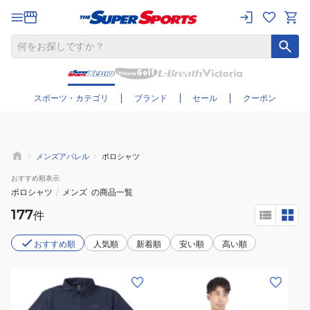
さらに絞り込む
スポーツ・カテゴリ
ブランド
セール
クーポン
メンズアパレル
ポロシャツ
おすすめ
順表示
ポロシャツ
/
メンズ
の商品一覧
177
件
おすすめ順
人気順
新着順
安い順
高い順
(メ
(メ
ン
ン