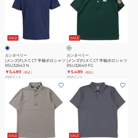
ズ)FLX
ズ)FLX
ポ
C
C
ロ
CT
CT
AJ3614
半
半
ダ
袖
袖
ー
ポ
ポ
ク
SALE
SALE
グ
ロ
ロ
リ
シ
シ
ー
カンタベリー
カンタベリー
ン
ャ
ャ
(メンズ)FLX C CT 半袖ポロシャツ
(メンズ)FLX C CT 半袖ポロシャツ
RSU32643 N
RSU32649 FG
ツ
ツ
￥5,489
￥5,489
（税込）
（税込）
RSU32643
RSU32649
49
ポイント
49
ポイント
N
FG
(メ
(メ
ン
ン
ズ)O-
ズ)
Sync
モ
Pack
ー
ポ
シ
サ
グ
チ
ロ
ョ
ン
リ
ャ
ド
ー
シ
ン
コ
SALE
SALE