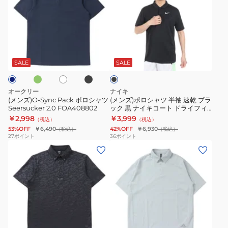
ズ)O-
ズ)
Sync
ポ
Pack
ロ
ポ
シ
オ
ブ
ホ
ブ
ロ
ャ
ラ
ワ
ラ
ッ
シ
ツ
イ
ッ
SALE
SALE
ク
ト
ク
ャ
半
ツ
袖
オークリー
ナイキ
Seersucker
速
(メンズ)O-Sync Pack ポロシャツ
(メンズ)ポロシャツ 半袖 速乾 ブラ
Seersucker 2.0 FOA408802
ック 黒 ナイキコート ドライフィ
2.0
乾
ット テニスポロシャツ DH0858-
￥2,998
￥3,999
（税込）
（税込）
FOA408802
ブ
010
53%OFF
￥6,490
42%OFF
￥6,930
（税込）
（税込）
ラ
27
ポイント
36
ポイント
(メ
(メ
ッ
ン
ン
ク
ズ)O-
ズ)
黒
Sync
ウ
ナ
Pack
ー
イ
ポ
ブ
キ
ダ
ブ
ホ
ミ
ロ
ン
コ
ラ
ワ
ン