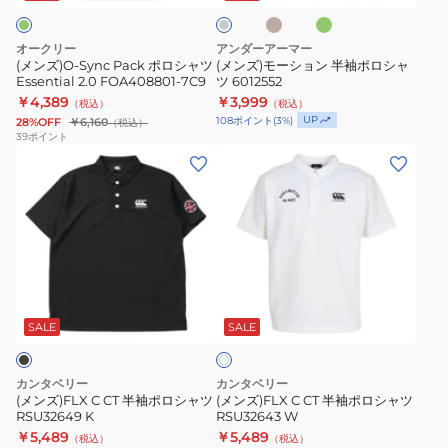
ベ
ン
ー
ャ
半
ー
ル
ツ
袖
ジ
グ
オークリー
アンダーアーマー
ュ
レ
Essential
ポ
(メンズ)O-Sync Pack ポロシャツ
(メンズ)モーション 半袖ポロシャ
ー
Essential 2.0 FOA408801-7C9
ツ 6012552
2.0
ロ
￥4,389
￥3,999
（税込）
（税込）
FOA408801-
シ
UP
108
ポイント
(
3
%)
28%OFF
￥6,160
（税込）
7C9
ャ
39
ポイント
(メ
(メ
ツ
ン
ン
6012552
ズ)FLX
ズ)FLX
C
C
CT
CT
半
半
ホ
袖
袖
ワ
ポ
ポ
SALE
SALE
イ
ト
ロ
ロ
シ
シ
カンタベリー
カンタベリー
ャ
ャ
(メンズ)FLX C CT 半袖ポロシャツ
(メンズ)FLX C CT 半袖ポロシャツ
RSU32649 K
RSU32643 W
ツ
ツ
￥5,489
￥5,489
（税込）
（税込）
RSU32649
RSU32643