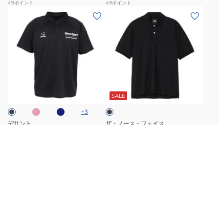
49
ポイント
49
ポイント
K
W
(メ
(メ
ン
ン
ズ)
ズ、
半
レ
袖
デ
ポ
ィ
ピ
ネ
ブ
ロ
ー
イ
ラ
ビ
シ
ス)
ッ
SALE
ー
ク
ャ
シ
+
3
ツ
ョ
デサント
ザ・ノース・フェイス
ST6SHSX1MB
ー
(メンズ)半袖ポロシャツ
(メンズ、レディース)ショートス
ST6SHSX1MB
リーブ エニー パートポロシャツ
ト
NT12637 K
￥4,389
￥6,900
（税込）
（税込）
ス
39
ポイント
16%OFF
￥8,250
（税込）
並び順
リ
62
ポイント
(メ
(メ
ー
おすすめ順
人気順
新着順
安い順
高い順
ン
ン
ブ
ズ)
ズ)
エ
ク
ウ
ニ