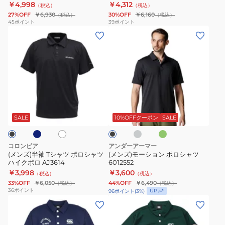
100
￥4,998
￥4,312
（税込）
（税込）
フ
FOA408801
27%OFF
￥6,930
30%OFF
￥6,160
（税込）
（税込）
ィ
45
ポイント
39
ポイント
(メ
(メ
ッ
ン
ン
ト
ズ)
ズ)
テ
半
モ
ニ
袖
ー
ス
T
シ
ポ
ネ
ラ
ミ
ホ
ブ
シ
ョ
ロ
イ
ン
ワ
ラ
ト
ト
ャ
ン
イ
シ
ッ
SALE
10%OFFクーポン
SALE
グ
ト
ク
ツ
ポ
ャ
レ
ポ
ロ
ツ
ー
コロンビア
アンダーアーマー
ロ
シ
DH0858-
(メンズ)半袖 Tシャツ ポロシャツ
(メンズ)モーション ポロシャツ
ハイクポロ AJ3614
6012552
シ
ャ
100
￥3,998
￥3,600
（税込）
（税込）
ャ
ツ
33%OFF
￥6,050
44%OFF
￥6,490
（税込）
（税込）
ツ
6012552
36
ポイント
UP
96
ポイント
(
3
%)
ハ
(メ
(メ
イ
ン
ン
ク