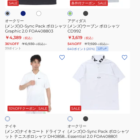
ッ
シ
ポ
イ
ー
ト
SALE
条件付クーポン
SALE
ク
ト
ャ
ロ
ト
ツ
シ
ド
オークリー
アディダス
Graphic
ャ
ラ
(メンズ)O-Sync Pack ポロシャツ
(メンズ)ウーブン ポロシャツ
Graphic 2.0 FOA408803
CD992
2.0
ツ
イ
￥4,389
￥3,619
（税込）
（税込）
FOA408803
CD992
フ
36%OFF
￥6,930
54%OFF
￥7,920
（税込）
（税込）
ィ
39
ポイント
UP
640
ポイント
(
20
%)
(メ
ッ
(メ
ン
ト
ン
ズ)
テ
ズ)O-
ナ
ニ
Sync
イ
ス
Pack
キ
ポ
ポ
ブ
ホ
コ
ロ
ロ
ラ
ワ
ッ
ー
シ
シ
10%OFFクーポン
SALE
SALE
イ
ク
ト
ト
ャ
ャ
ド
ツ
ツ
ナイキ
オークリー
ラ
DH0858-
Essential
(メンズ)ナイキコート ドライフィ
(メンズ)O-Sync Pack ポロシャツ
ット テニスポロシャツ DH0858-
Essential 2.0 FOA408801
イ
010
2.0