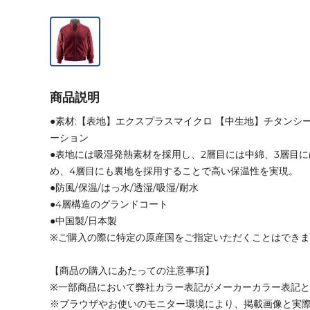
商品説明
●素材:【表地】エクスプラスマイクロ 【中生地】チタンシ
ーション
●表地には吸湿発熱素材を採用し、2層目には中綿、3層目
め、4層目にも裏地を採用することで高い保温性を実現。
●防風/保温/はっ水/透湿/吸湿/耐水
●4層構造のグランドコート
●中国製/日本製
※ご購入の際に特定の原産国をご指定いただくことはでき
【商品の購入にあたっての注意事項】
※一部商品において弊社カラー表記がメーカーカラー表記
※ブラウザやお使いのモニター環境により、掲載画像と実