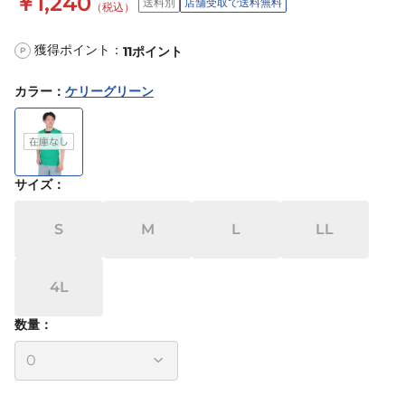
￥1,240
送料別
店舗受取で送料無料
（税込）
獲得ポイント：
11
ポイント
P
カラー
：
ケリーグリーン
サイズ
：
S
M
L
LL
4L
数量：