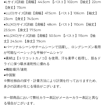
●Lサイズ詳細:【肩幅】44.5cm 【バスト】102cm 【袖丈】22cm
【身丈】73cm
●LL(O)サイズ詳細:【肩幅】47.5cm 【バスト】106cm 【袖丈】
23cm 【身丈】74.5cm
●3L(XO)サイズ詳細:【肩幅】48cm 【バスト】110cm 【袖丈】
23.5cm 【身丈】77.5cm
●4L(2XO)サイズ詳細:【肩幅】50.5cm 【バスト】115cm 【袖
丈】24.5cm 【身丈】79cm
●パーソナルシーンやチームシーンで活躍し、ロングシーズン着用
が可能なベーシックな半袖ゲームシャツ
●素材は【トリコットカノコ】を使用。汗を素早く処理し、肌をド
ライに保つ吸水速乾性に優れる
●機能:吸汗/速乾
●中国製
※弊社独自の採寸・計量方法により計測を行っておりますため、
多少の誤差が生じる場合がございます。
※一部商品において弊社カラー表記がメーカーカラー表記と異な
る場合がございます。