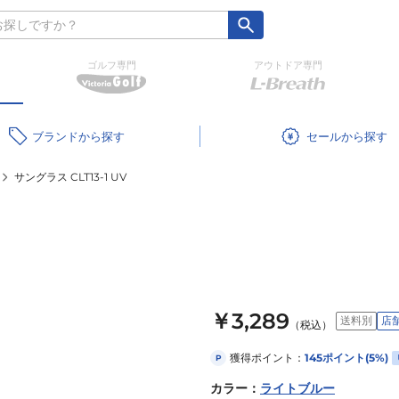
ゴルフ専門
アウトドア専門
ブランド
セール
サングラス CLT13-1 UV
￥3,289
送料別
店
（税込）
獲得ポイント：
145
ポイント
(5%)
P
カラー
：
ライトブルー