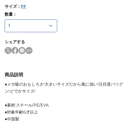
サイズ
：
FF
数量：
シェアする
商品説明
●メガ級のおもしろさ!大きいサイズだから風に強い!注目度バツグ
ン!どでかサイズ!
●素材:スチール/PE/EVA
●対象年齢6才以上
●中国製