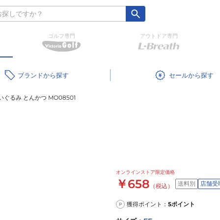
ゴルフ専門
アウトドア専門
ブランド
セール
ぐるみ とんかつ MO08501
オンラインストア限定価格
￥658
送料別
店舗受
（税込）
獲得ポイント：
5
ポイント
P